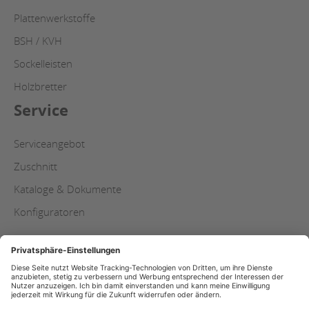
Plattenwerkstoffe
BSH / KVH
Sockelleisten
Holzbretter
Service
Serviceangebot
Zuschnitt
Kataloge & Dokumente
Konfiguratoren