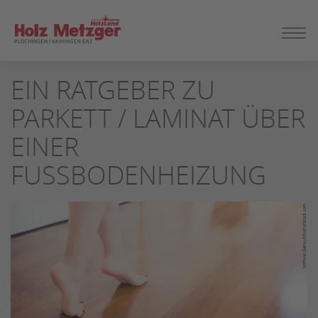
ZUM
EIN RATGEBER ZU
SEITENINHALT
SPRINGEN
PARKETT / LAMINAT ÜBER
EINER
FUSSBODENHEIZUNG