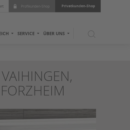
Privatkunden-Shop
rt
Profikunden-Shop
EICH
SERVICE
ÜBER UNS
 VAIHINGEN,
PFORZHEIM