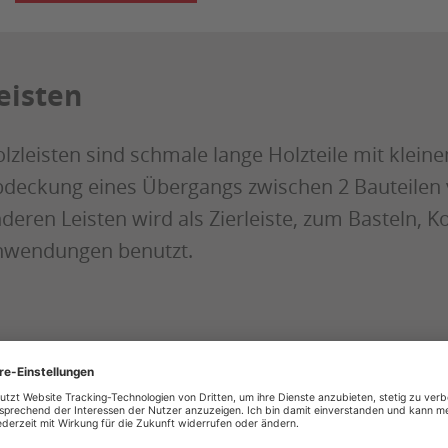
eisten
lzleisten sind schmale lange Holzteile mit klein
deckung eines Übergangs zwischen 2 Bauteilen v
deren Leisten wird als Zierleiste, zum Basteln, 
wendungen benutzt.
HOLZLAND METZGER