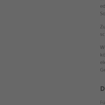
ed
So
Zu
sc
We
kö
el
Ge
D
Fü