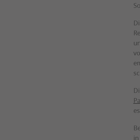
So
Di
Re
un
vo
em
sc
Di
Pa
es
B
in