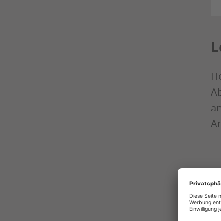
L
Ho
Ab
an
An