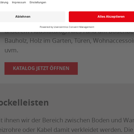
HAUSKATALOG
Entdecken Sie unser umfangreiches Sortiment 
unserem Hauskatalog. Alles rund um Bodenbe
Bauholz, Holz im Garten, Türen, Wohnaccessoi
uvm.
KATALOG JETZT ÖFFNEN
ockelleisten
t ihnen wir der Bereich zwischen Boden und Wa
izrohre oder Kabel damit verkleidet werden. Die