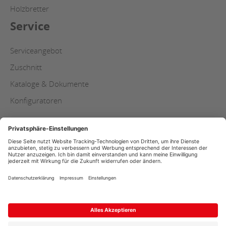
Holzbretter
Service
Serviceangebot
Zuschnitt
Kataloge & Dokumente
Konfiguratoren
Copyright
AGB
Datenschutz