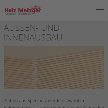
ZUM
SEITENINHALT
SPERRHOLZ FÜR DEN
SPRINGEN
AUSSEN- UND I
NNENAUSBAU
Platten aus Sperrholz werden sowohl im
Außenbereich als auch im Inneren von Gebäuden