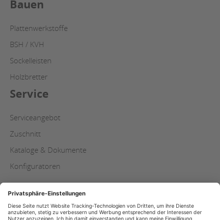
Bauen
Plattenwerkstoffe
BSH / KVH
Sockelleisten
Holzbretter
Service
Serviceangebot
Zuschnitt
Kataloge & Dokumente
Konfiguratoren