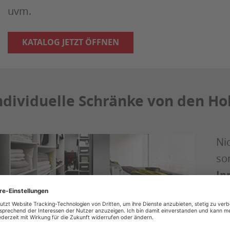
uvm.
KATALOG JETZT ÖFFNEN
ndividuelle Schränke von den Hol
Ni
so
In
si
zu
üb