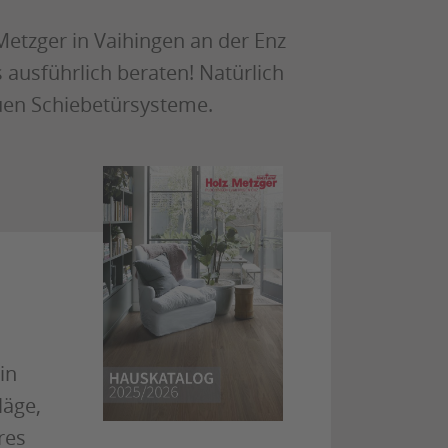
etzger in Vaihingen an der Enz
ns ausführlich beraten! Natürlich
uen Schiebetürsysteme.
in
läge,
res