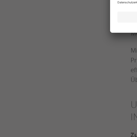
Ge
Mö
Mi
Pr
ef
Üb
U
I
Zu