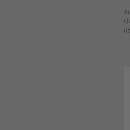
Au
Qu
üb