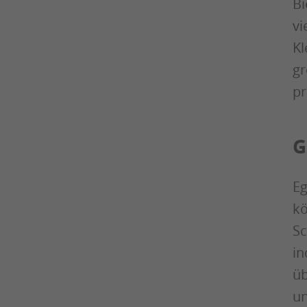
Bi
vi
Kl
gr
pr
G
Eg
kö
Sc
in
üb
un