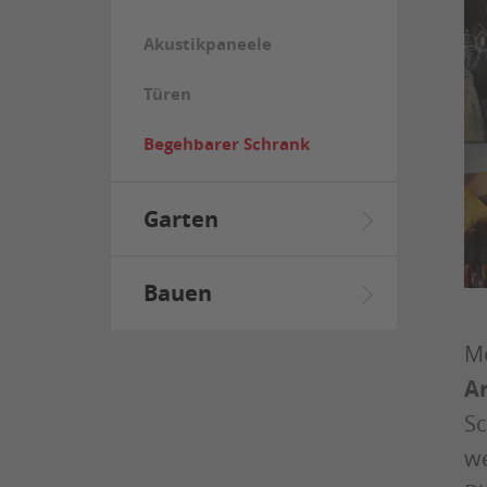
Akustikpaneele
Türen
Begehbarer Schrank
Garten
Bauen
Mö
A
Sc
we