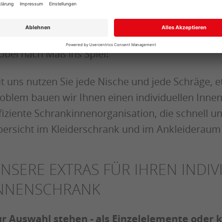
zu
rade, wenn Möbel in Standardmaßen nicht meh
bel nach Maß ins Spiel!
t uns nutzen Sie jede Nische und jede Schräge, e
oblem bauen wir Ihnen einen individuellen Inne
fiziente Schrankinnenorganisation, die schnell 
ersicht im Kleiderschrank und im Ankleideraum 
NSERE EXTRAS FÜR IHREN INDI
NNENSCHRANK
r Auswahl stehen - als Einzelelemente oder 