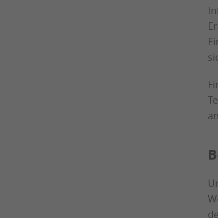
In
Er
Ei
si
Fi
Te
an
B
Un
We
de