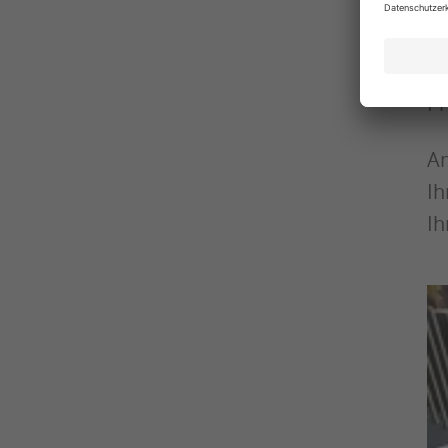
Au
D
en
Pr
Am
Ih
I