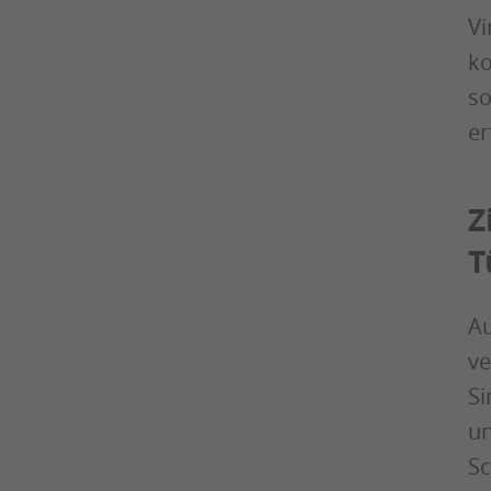
Vi
ko
so
er
Z
T
Au
ve
Si
un
Sc