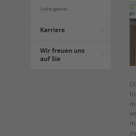
Liefergebiet
Karriere
Wir freuen uns
auf Sie
Di
fü
ma
ve
ma
zu