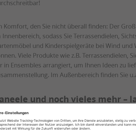
rchschreitbar!
n Komfort, den Sie nicht überall finden: Der Groß
 Innenbereich, sodass Sie Terrassendielen, Sich
rtenmöbel und Kinderspielgeräte bei Wind und 
nnen. Viele Produkte wie z.B. Terrassendielen,
r in Ensembles arrangiert, um Ihnen Ideen zu lief
sammenstellung. Im Außenbereich finden Sie u.a
aneele und noch vieles mehr – la
nspirieren!
ben den oben genannten Ausstellungsbereichen 