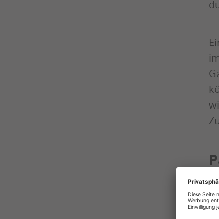
du
Ei
im
Ga
kö
wi
Zu
P
i
Ne