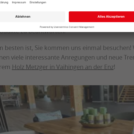
sstellungswelt noch einiges mehr. Ob ansprec
ecke
, Kulturholz in Form von Brettern mit Waldka
tdecken! Und unsere Fachberater stehen gerne b
odukte zu beantworten.
 besten ist, Sie kommen uns einmal besuchen! W
nen viele interessante Anregungen und neue Tren
hrem
Holz Metzger in Vaihingen an der Enz
!