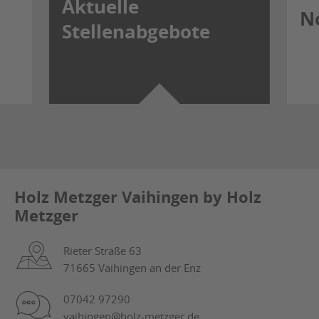
Aktuelle
N
Stellenabgebote
Holz Metzger Vaihingen by Holz
Metzger
Rieter Straße 63
71665 Vaihingen an der Enz
07042 97290
vaihingen@holz-metzger.de