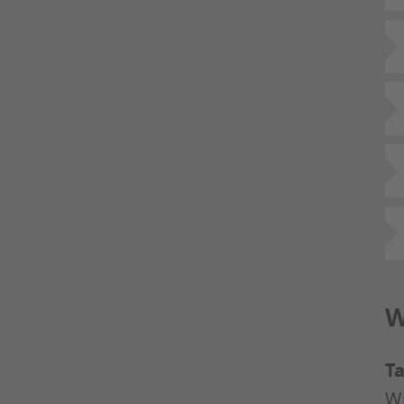
W
Ta
Wi