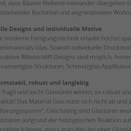
nd, dass Räume fließend ineinander übergehen 
eistehender Kochinsel und angrenzendem Wohn
lle Designs und individuelle Motive
e moderne Fertigungstechnik erlaubt höchst sp
rkmaterials Glas. Sowohl individuelle Druckmoti
traktive Rillenschliff-Designs sind möglich, ferne
namentglas-Strukturen, Schmelzglas-Applikation
rmstabil, robust und langlebig
 fragil und leicht Glastüren wirken, so robust un
alität! Das Material Glas nutzt sich nicht ab und 
lterungsspuren“. Gleichzeitig sind Glastüren en
lztüren aufgrund der holztypischen Reaktion au
rziehen können, muss man dies bei einer Glastür