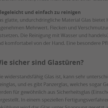
legeleicht und einfach zu reinigen
s glatte, undurchdringliche Material Glas biet
genehmen Mehrwert. Flecken und Verschmutzun
stsetzen. Die Reinigung mit Wasser und handelsü
d komfortabel von der Hand. Eine besondere Pfleg
ie sicher sind Glastüren?
e widerstandsfähig Glas ist, kann sehr unterschied
inglas, und es gibt Panzerglas, welches sogar G
rden für gewöhnlich aus Sicherheitsglas (Einsch
rgestellt. In einem speziellen Fertigungsverfahre
kühlung wird das Glas unter Spannung gesetzt,