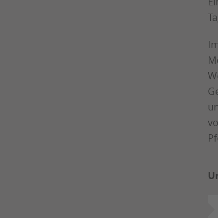
Ei
Ta
Im
Mo
We
Ge
un
vo
Pf
U