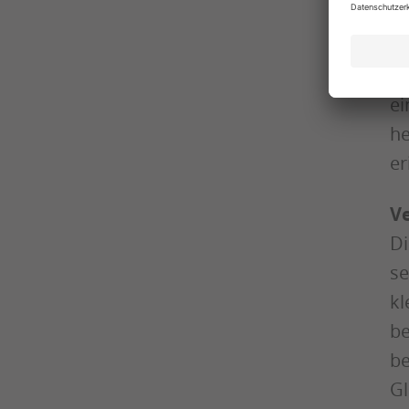
se
St
un
ei
he
er
V
Di
se
kl
be
be
Gl