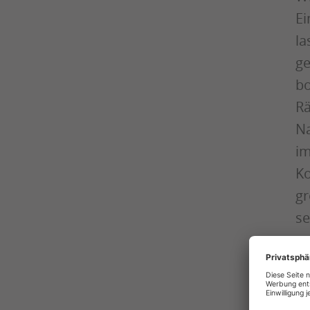
Ei
la
ge
bo
Rä
Na
im
Ko
gr
se
un
Te
Du