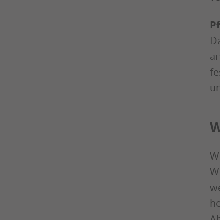
Pf
Da
an
fe
un
W
Wi
We
we
he
Ab