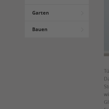
Garten
Bauen
Tü
Da
St
wi
Gl