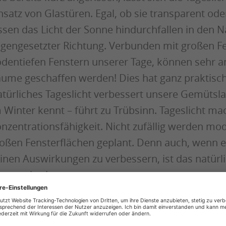
nsatz von Glastüren. Egal, ob sie transparent oder 
ssen das Licht der Sonne hindurchfallen in den 
gengesetzter Richtung. Verbunden mit großen Fe
dentiefen Fenstern unserer Tage, können sehr 
ume geschaffen werden! Dies hat ganz praktisch
türliches Tageslicht verbessert unsere Gemütsl
 Winter kennt – führt zu Trübsinn. Tageslicht ma
nzentrationsfähigkeit. Nicht zufällig werden m
oßen Fensterflächen geplant. Denn auch, wenn eif
inen Auswirkungen zu verbessern, ist das natürl
ersetzbar!
amspirit für Büros
rch Glastüren nimmt man sich gegenseitig mehr