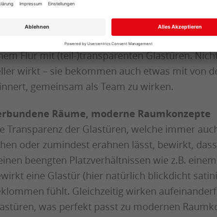
iner Mitmenschen. Dies kann in Büros ein Gefüh
ellen Sie sich einmal vor, einen langen Büroflur 
durchsichtigen geschlossenen Türen, und vergle
nem Flur mit (teil-)transparenten Glastüren. Nich
ller wirkt – sie bekommen auch etwas mit von 
innert, gemeinsam als Team zu wirken.
erbundene Räume, moderne Raumkonzepte
e Transparenz der Glastüren, welche immer au
hen oder zumindest erahnen lässt, bewirkt, das
einen beengten Platzverhältnissen wie z.B. eine
wirkt eine Glastür (hier natürlich blickdicht sati
klommen fühlt. Gleichzeitig wirken aufeinande
astüren, was perfekt passt zu modernen Raumk