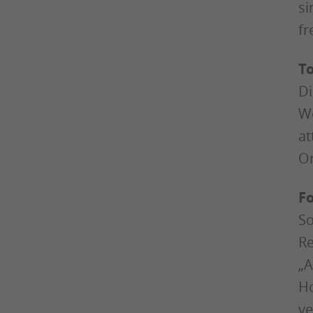
si
fr
To
Di
We
at
Or
Fo
So
Re
„A
Ho
ve