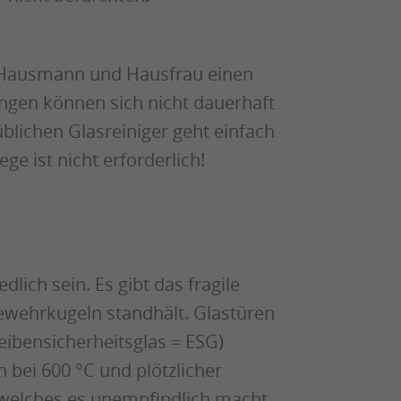
et Hausmann und Hausfrau einen
gen können sich nicht dauerhaft
blichen Glasreiniger geht einfach
e ist nicht erforderlich!
lich sein. Es gibt das fragile
ewehrkugeln standhält. Glastüren
eibensicherheitsglas = ESG)
n bei 600 °C und plötzlicher
 welches es unempfindlich macht