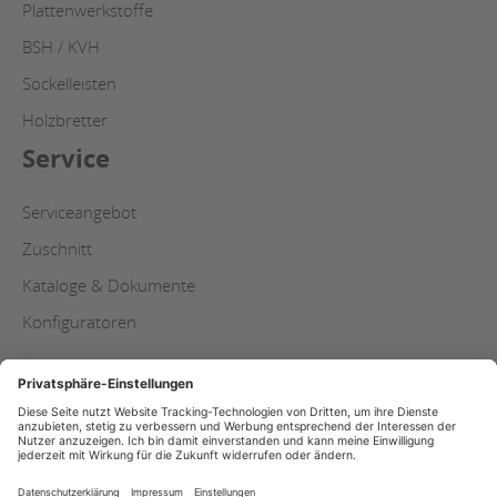
Plattenwerkstoffe
BSH / KVH
Sockelleisten
Holzbretter
Service
Serviceangebot
Zuschnitt
Kataloge & Dokumente
Konfiguratoren