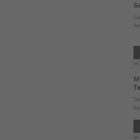
G
Ga
Am
M
T
Te
Ko