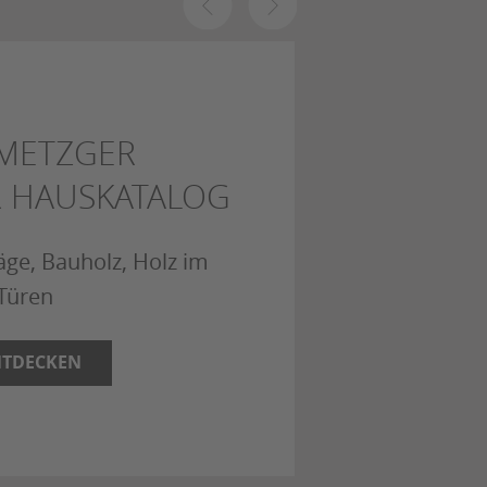
METZGER
 HAUSKATALOG
ge, Bauholz, Holz im
Türen
NTDECKEN