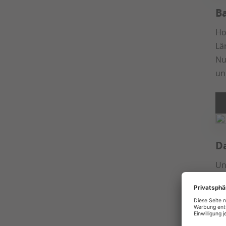
B
Ho
Lä
Nu
un
D
Un