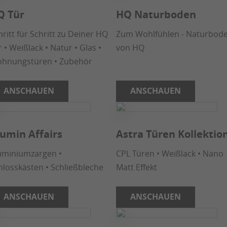
Q Tür
HQ Naturboden
hritt für Schritt zu Deiner HQ
Zum Wohlfühlen - Naturbod
 • Weißlack • Natur • Glas •
von HQ
hnungstüren • Zubehör
ANSCHAUEN
ANSCHAUEN
umin Affairs
Astra Türen Kollektio
uminiumzargen •
CPL Türen • Weißlack • Nano
hlosskästen • Schließbleche
Matt Effekt
ANSCHAUEN
ANSCHAUEN