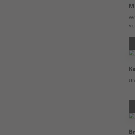
M
Wo
Vo
K
Un
B