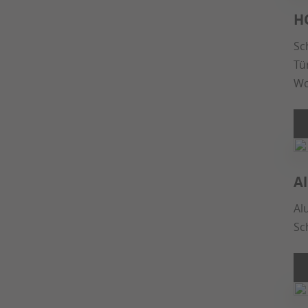
H
Sc
Tür
Wo
Al
Al
Sc