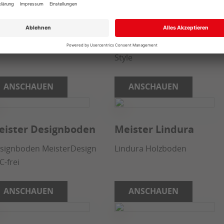
hrs Parkett
licht & harmonie
linesPlus
sign- und Inspirationsguide
r Parkettböden
Glasdesigntüren im Industria
Style
ANSCHAUEN
ANSCHAUEN
eister Designboden
Meister Lindura
signboden MeisterDesign
Lindura Holzboden
C-frei
ANSCHAUEN
ANSCHAUEN