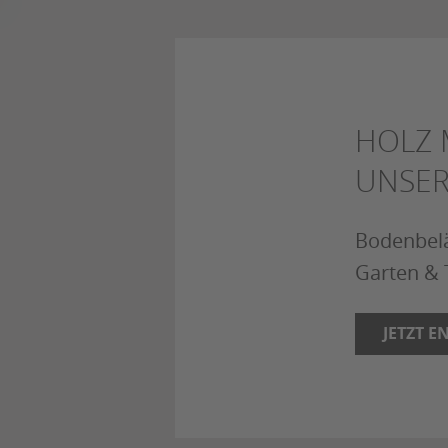
HOLZ 
UNSER
Bodenbelä
Garten & 
JETZT E