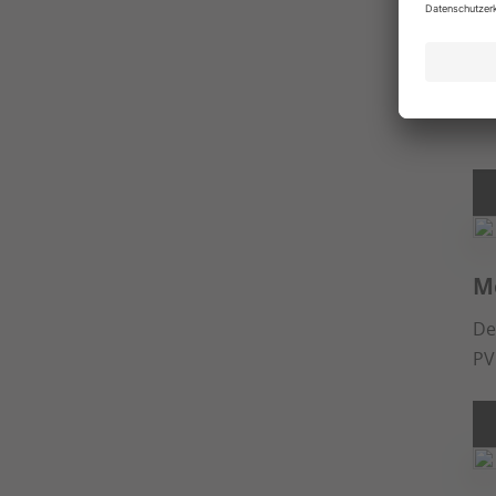
Kä
De
fü
M
De
PV