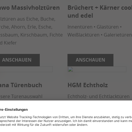
awo Massivholztüren
Brüchert + Kärner coo
und edel
lztüren aus Eiche, Buche,
rche, Ahorn, Erle, Esche,
Innentüren • Glastüren •
ssbaum, Kirschbaum, Fichte
Weißlacktüren • Galerietüre
d Kiefer
ANSCHAUEN
ANSCHAUEN
ana Türenbuch
HGM Echtholz
sere Türenauswahl
Echtholz- und Echtlacktüren
ANSCHAUEN
ANSCHAUEN