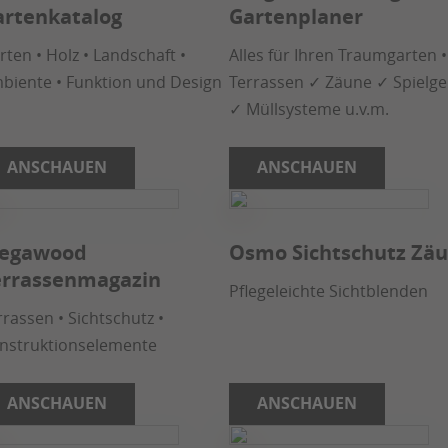
artenkatalog
Gartenplaner
rten • Holz • Landschaft •
Alles für Ihren Traumgarten •
biente • Funktion und Design
Terrassen ✓ Zäune ✓ Spielge
✓ Müllsysteme u.v.m.
ANSCHAUEN
ANSCHAUEN
egawood
Osmo Sichtschutz Zä
errassenmagazin
Pflegeleichte Sichtblenden
rrassen • Sichtschutz •
nstruktionselemente
ANSCHAUEN
ANSCHAUEN