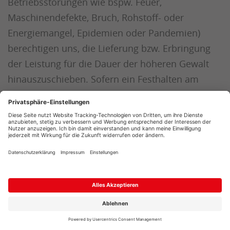
Betriebsstörungen wie bspw. Feuer,
Maschinendefekte, Bruch, Rohstoff- oder
Energiemangel, Epidemien oder Pandemien)
berechtigen uns, die Lieferung bzw. Erbringung
der Leistung für die Dauer der höheren Gewalt
hinauszuschieben. Sofern ein Festhalten am
Vertrag aufgrund der Verzögerung für den
Kunden unzumutbar wird, so ist dieser zum
Rücktritt berechtigt. Bei nicht nur
vorübergehenden Leistungshindernissen sind wir
ebenfalls berechtigt, vom Vertrag zurücktreten.
5.3
Lieferungen erfolgen grundsätzlich nur bis zur
Bordsteinkante, sofern nicht abweichend