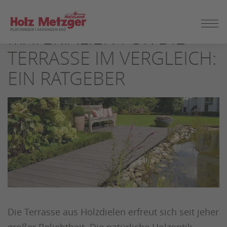
ZUM
SEITENINHALT
MATERIALIEN FÜR DIE
SPRINGEN
TERRASSE IM VERGLEICH:
EIN RATGEBER
Die Terrasse aus Holzdielen erfreut sich seit jeher
großer Beliebtheit. Die natürliche Holzoptik