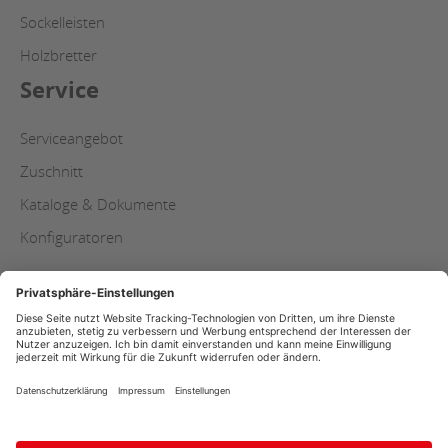
Sockelleisten
Holzbretter
Service
Serviceangebot
Zuschnitt
Kataloge & Dokumente
Konfiguratoren
Copyright
AGB