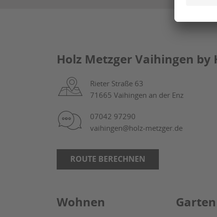
Holz Metzger Vaihingen by 
Rieter Straße 63
71665 Vaihingen an der Enz
07042 97290
vaihingen@holz-metzger.de
ROUTE BERECHNEN
Wohnen
Garten